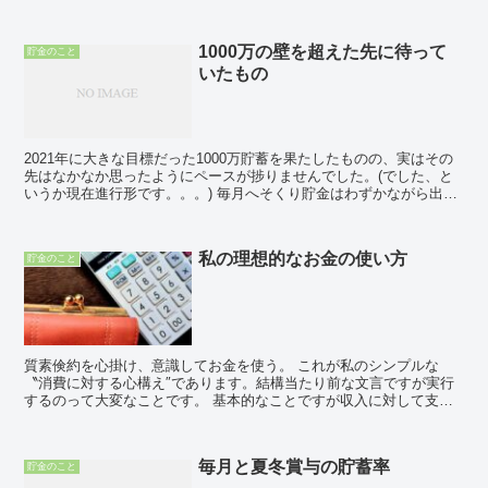
す！！転職...
1000万の壁を超えた先に待って
貯金のこと
いたもの
2021年に大きな目標だった1000万貯蓄を果たしたものの、実はその
先はなかなか思ったようにペースが捗りませんでした。(でした、と
いうか現在進行形です。。。) 毎月へそくり貯金はわずかながら出来
ているのですが、1030～40万前後で...
私の理想的なお金の使い方
貯金のこと
質素倹約を心掛け、意識してお金を使う。 これが私のシンプルな
〝消費に対する心構え″であります。結構当たり前な文言ですが実行
するのって大変なことです。 基本的なことですが収入に対して支出
の額が超えてはいけませんよね。さらにここか...
毎月と夏冬賞与の貯蓄率
貯金のこと