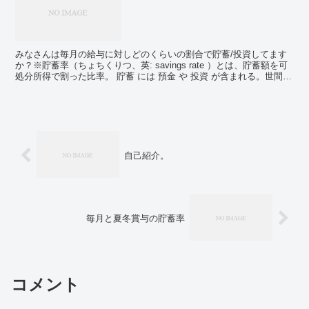
みなさんは毎月の給与に対しどのくらいの割合で貯蓄/投資してます
か？※貯蓄率（ちょちくりつ、英: savings rate ）とは、貯蓄額を可
処分所得で割った比率。 貯蓄 には 預金 や 投資 が含まれる。世間一
般はどんなものか気になったの...
自己紹介。
毎月と夏冬賞与の貯蓄率
コメント