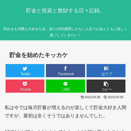
貯金と投資と散財する日々記録。
貯めるも消費も大好きな女。残り2000週間しかない人生でお金とともに楽しく
過ごしていきたい！
貯金を始めたキッカケ
Twitter
Facebook
はてブ
Pocket
LINE
コピー
2023.04.06
2023.04.05
私は今では毎月貯蓄が増えるのが楽しくて貯金大好き人間
ですが、最初は全くそうではありませんでした。