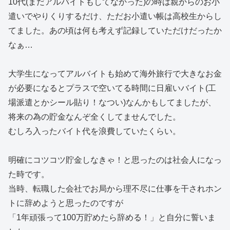
10代(まだアルバイトもしてなかった)の時は親からのお小
遣いでやりくりするだけ、ただお小遣い帳は高校生からし
てました。あの頃は何も考えず記録していただけだったか
なぁ…
大学生になってアルバイトも始めて海外旅行で大きなお金
が必要になるとプラスで空いてる時間に日雇いバイト(工
場派遣とかシール貼り！なつい)なんかもしてましたが、
将来の為の貯金なんぞ全くしてませんでした。
むしろ入ったバイト代を浪費していたくらい。
明確にコツコツ貯金しなきゃ！と思ったのは社会人になっ
た時です。
当時、転職した会社でお局から理不尽に仕事を干されホン
トに辞めようと思ったのですが
「1年頑張って100万貯めたら辞める！」と自分に誓いま